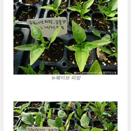
뉴웨이브 피망