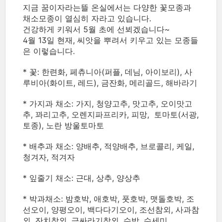
지금 꿈이자라는뜰 온실에서는 다양한 꽃모종과
채소모종이 열심히 자라고 있습니다.
건강하게 키워서 5월 초에 선뵈겠습니다~
4월 13일 현재, 씨앗을 뿌려서 키우고 있는 모종들
은 이렇습니다.
* 꽃: 한련화, 페츄니아(퍼플, 데님, 아이보리), 사
루비아(화이트, 레드), 금잔화, 메리골드, 해바라기
* 가지과 채소: 가지, 청양고추, 맛고추, 오이맛고
추, 꽈리고추, 오렌지파프리카, 피망, 토마토(서광,
토종), 노란 방울토마토
* 배추과 채소: 양배추, 적양배추, 브로콜리, 케일,
청겨자, 적겨자
* 잎줄기 채소: 근대, 상추, 양상추
* 박과채소: 밤호박, 애호박, 풋호박, 맷돌호박, 조
선오이, 양평오이, 백다다기오이, 조선참외, 사과참
외, 잔치참외, 금싸라기참외, 수박, 수세미