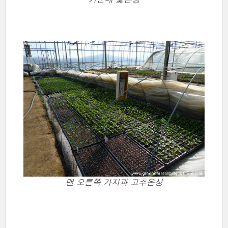
맨 오른쪽 가지과 고추온상