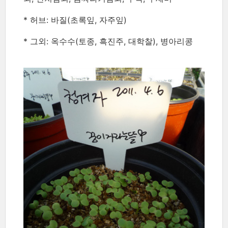
* 허브: 바질(초록잎, 자주잎)
* 그외: 옥수수(토종, 흑진주, 대학찰), 병아리콩