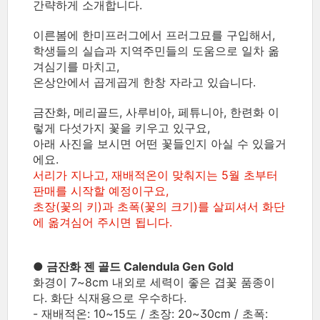
간략하게 소개합니다.
이른봄에 한미프러그에서 프러그묘를 구입해서,
학생들의 실습과 지역주민들의 도움으로 일차 옮
겨심기를 마치고,
온상안에서 곱게곱게 한창 자라고 있습니다.
금잔화, 메리골드, 사루비아, 페튜니아, 한련화 이
렇게 다섯가지 꽃을 키우고 있구요,
아래 사진을 보시면 어떤 꽃들인지 아실 수 있을거
에요.
서리가 지나고, 재배적온이 맞춰지는 5월 초부터
판매를 시작할 예정이구요,
초장(꽃의 키)과 초폭(꽃의 크기)를 살피셔서 화단
에 옮겨심어 주시면 됩니다.
● 금잔화 젠 골드 Calendula Gen Gold
화경이 7~8cm 내외로 세력이 좋은 겹꽃 품종이
다. 화단 식재용으로 우수하다.
- 재배적온: 10~15도 / 초장: 20~30cm / 초폭: