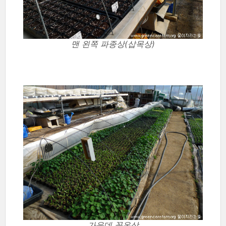
맨 왼쪽 파종상(삽목상)
가운데 꽃온상