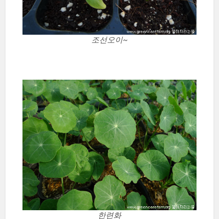
조선오이~
한련화