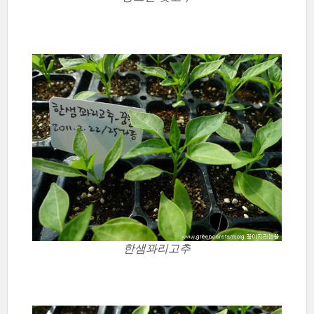
한샘꽈리고추