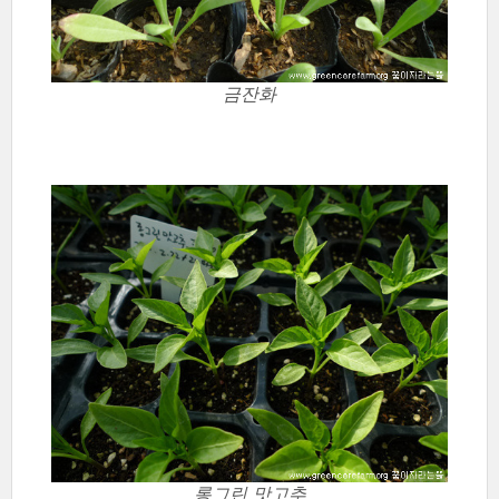
금잔화
롱그린 맛고추