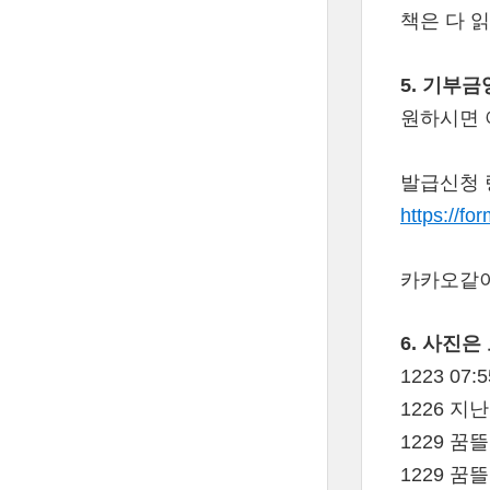
책은 다 
5. 기부
원하시면 
발급신청 
https://f
카카오같이
6. 사진
1223 0
1226 지
1229 꿈
1229 꿈