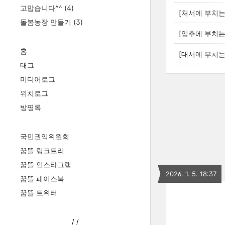
고맙습니다^^
(4)
[처서에 부치는 
돌봄농장 만들기
(3)
[입추에 부치는 
홈
[대서에 부치는 
태그
미디어로그
위치로그
방명록
국민권익위원회
꿈뜰 링크트리
꿈뜰 인스타그램
2026. 1. 5. 18:37
꿈뜰 페이스북
꿈뜰 트위터
/
/