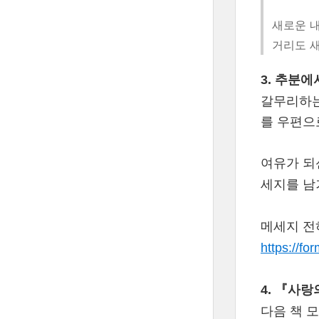
새로운 
거리도 
3. 추분
갈무리하는
를 우편으
여유가 되
세지를 남
메세지 전
https://f
4. 『사
다음 책 모