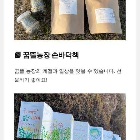
📗 꿈뜰농장 손바닥책
꿈뜰 농장의 계절과 일상을 엿볼 수 있습니다. 선
물하기 좋아요!