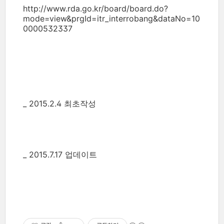
http://www.rda.go.kr/board/board.do?
mode=view&prgId=itr_interrobang&dataNo=10
0000532337
_ 2015.2.4 최초작성
_ 2015.7.17 업데이트