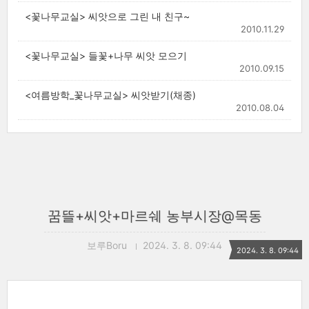
<꽃나무교실> 씨앗으로 그린 내 친구~
2010.11.29
<꽃나무교실> 들꽃+나무 씨앗 모으기
2010.09.15
<여름방학_꽃나무교실> 씨앗받기(채종)
2010.08.04
꿈뜰+씨앗+마르쉐 농부시장@목동
보루Boru
2024. 3. 8. 09:44
2024. 3. 8. 09:44