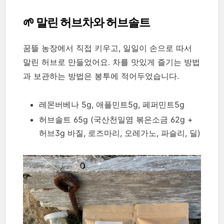
🌱 말린 허브차와 허브솔트
꿈뜰 농장에서 직접 키우고, 일일이 손으로 따서
말린 허브로 만들었어요. 차를 맛있게 즐기는 방법
과 보관하는 방법은 봉투에 적어두었습니다.
레몬버베나 5g, 애플민트5g, 페퍼민트5g
허브솔트 65g (국산천일염 볶은소금 62g +
허브3g 바질, 로즈마리, 오레가노, 파슬리, 딜)