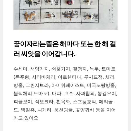
꿈이자라는뜰은 해마다 또는 한 해 걸
러 씨앗을 이어갑니다.
수세미, 서양가지, 쇠뿔가지, 결명자, 녹두, 토마토
(큰주황, 사티바체리, 아르헨티나, 루시드잼, 체리
방울, 그린지브라, 아미쉬페이스트, 미국노랑방울,
블랙체리 토마토), 대파, 고수, 사과참외, 봉강오이,
피클오이, 적오크라, 흰목화, 스프용호박, 메리골
드, 백일홍, 니게라, 풍선덩굴, 꽃양귀비 등을 이어
가고 있어요