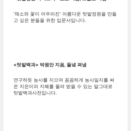
'채소와 꽃이 어우러진' 아름다운 텃밭정원을 만들
고 싶은 분들을 위한 입문서입니다.
<텃밭백과> 박원만 지음, 들녘 펴냄
연구하듯 농사를 지으며 꼼꼼하게 농사일지를 써
온 지은이의 지혜를 물려 받을 수 있는 말그대로
텃밭백과사전입니다.