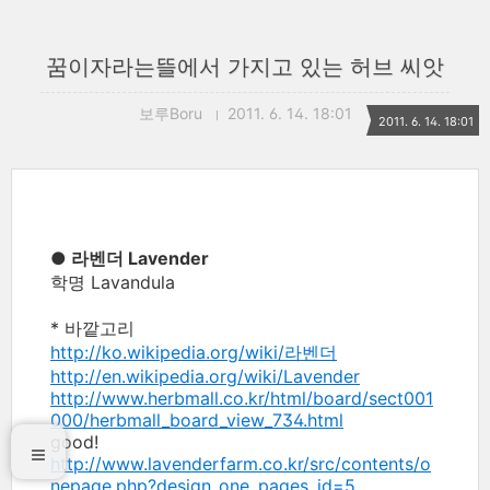
꿈이자라는뜰에서 가지고 있는 허브 씨앗
보루Boru
2011. 6. 14. 18:01
2011. 6. 14. 18:01
● 라벤더 Lavender
학명 Lavandula
* 바깥고리
http://ko.wikipedia.org/wiki/라벤더
http://en.wikipedia.org/wiki/Lavender
http://www.herbmall.co.kr/html/board/sect001
000/herbmall_board_view_734.html
good!
http://www.lavenderfarm.co.kr/src/contents/o
nepage.php?design_one_pages_id=5