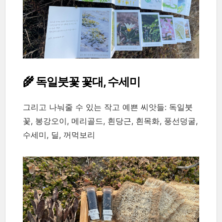
🌾 독일붓꽃 꽃대, 수세미
그리고 나눠줄 수 있는 작고 예쁜 씨앗들: 독일붓
꽃, 봉강오이, 메리골드, 흰당근, 흰목화, 풍선덩굴,
수세미, 딜, 꺼먹보리