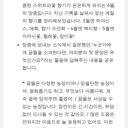
콤한 스위트피꽃 향기가 은은하게 퍼지는 6월
의 망종입니다. 지난 기록을 살펴서 앞선 계절
의 향기를 정리해보았습니다. 3월엔 히야신
스, 매화, 향기 수선화 - 4월엔 백리향 - 5월엔
아까시꽃, 찔레꽃, 장미꽃!
망종에 보내는 소식에서 질문했던 ‘누군가에
게 꿈뜰을 소개한다면, 여러분의 첫 문장은 무
엇인가요?’라는 물음에 답해주신 내용을 공유
합니다.
❝ 꿈뜰은 다정한 농장이야! / 믿을만한 농장이
야. 평화롭기도 하고. 무엇보다 아름다워. 계
속 곁에 있어주면 좋겠어. / 꿈뜰은 서성일 수
있는 농장입니다. 잠깐이든 긴 시간이든, 부담
없이 드나들 수 있는 것 같아요. / 많은 도움은
안되지만 마음으로 늘 응원하고 있어요. 이런