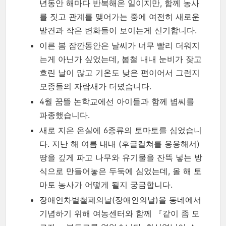
년동안 해마다 반복해온 일이지만, 함께 농사
를 짓고 관계를 맺어가는 중에 여전히 새로운
발견과 작은 변화들이 보이는게 신기합니다.
이른 봄 잠깐동안은 날씨가 너무 빨리 더워지
는게 아닌가 싶었는데, 봄철 내내 눈비가 잦고
흐린 날이 많고 기온도 낮은 편이어서 그런지
모종들의 자람새가 더뎠습니다.
4월 꿈뜰 논학교에선 아이들과 함께 볍씨를
파종했습니다.
새로 지은 온실에 6종류의 토마토를 심었습니
다. 지난 해 여름 내내 (후글컬쳐를 응용해서)
땅을 깊게 파고 나무와 유기물을 잔뜩 넣는 방
식으로 만들어놓은 두둑에 심었는데, 올 해 토
마토 농사가 어떻게 될지 궁금합니다.
장애인차별철폐의날(장애인의날)을 동네에서
기념하기 위해 여농센터와 함께 『같이 좀 모