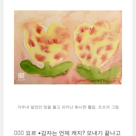
겨우내 얼었던 땅을 뚫고 피어난 화사한 튤립. 조조의 그림
🙆🏻‍♂️ 요르 •감자는 언제 캐지? 모내기 끝나고