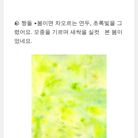
🪨 짱돌 •봄이면 차오르는 연두, 초록빛을 그
렸어요. 모종을 기르며 새싹을 실컷 본 봄이
었네요.