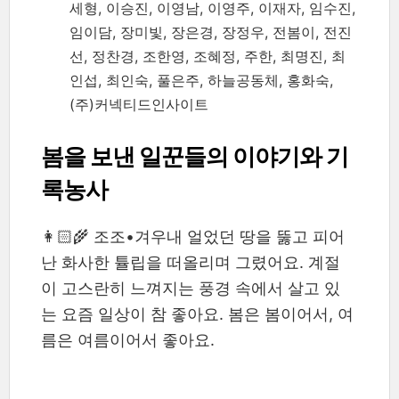
세형, 이승진, 이영남, 이영주, 이재자, 임수진,
임이담, 장미빛, 장은경, 장정우, 전봄이, 전진
선, 정찬경, 조한영, 조혜정, 주한, 최명진, 최
인섭, 최인숙, 풀은주, 하늘공동체, 홍화숙,
(주)커넥티드인사이트
봄을 보낸 일꾼들의 이야기와 기
록농사
👩🏻‍🌾 조조•겨우내 얼었던 땅을 뚫고 피어
난 화사한 튤립을 떠올리며 그렸어요. 계절
이 고스란히 느껴지는 풍경 속에서 살고 있
는 요즘 일상이 참 좋아요. 봄은 봄이어서, 여
름은 여름이어서 좋아요.