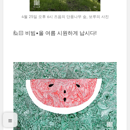
4월 25일 오후 6시 즈음의 단풍나무 숲, 보루의 사진
🙋🏻 비빔•올 여름 시원하게 납시다!