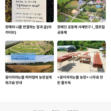
장애와 나를 연결하는 말과 글(아
장애인 공동체 사례연구 I _캠프힐
카이브)
공동체
꿈이자라는뜰 퍼머컬쳐 농장설계
<꿈이자라는뜰 농장> 나무로 만
워크숍 안내
든 틀두둑
의안내