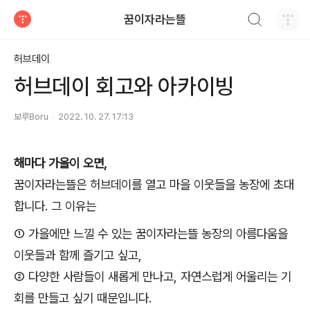
검색하기
꿈이자라는뜰
티스토리
허브데이
허브데이 회고와 아카이빙
보루Boru
2022. 10. 27. 17:13
해마다 가을이 오면,
꿈이자라는뜰은
허브데이를 열고 마을 이웃들을 농장에 초대
합니다.
그 이유는
①
가을에만 느낄 수 있는 꿈이자라는뜰 농장의 아름다움을
이웃들과 함께
즐기고 싶고,
② 다양한 사람들이
새롭게
만나고, 자연스럽게
어울리는
기
회를 만들고 싶기 때문입니다.