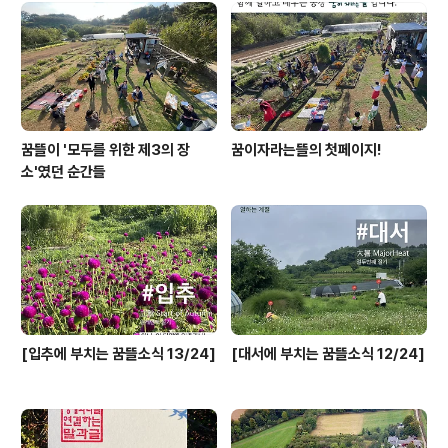
3일(토) 오후 2시~5시 💫 이야기 잇는 정원에서 만날 수
있는 이야기들 (블로그 아래 부분에 자세한 소개를 덧붙여
두었습니다) 20일(수) 저녁 7시, 밝맑도서관 1층 공동체상
영 + 보고나서 나..
꿈뜰이 '모두를 위한 제3의 장
꿈이자라는뜰의 첫페이지!
소'였던 순간들
[입추에 부치는 꿈뜰소식 13/24]
[대서에 부치는 꿈뜰소식 12/24]