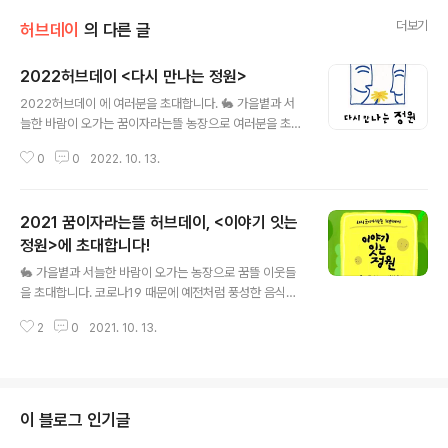
더보기
허브데이
의 다른 글
2022허브데이 <다시 만나는 정원>
글 내용
2022허브데이 에 여러분을 초대합니다. 🐇 가을볕과 서
늘한 바람이 오가는 꿈이자라는뜰 농장으로 여러분을 초대
합니다. 코로나19가 아직 남아있지만, 이제는 보고 싶었던
0
0
2022. 10. 13.
사람들을 다시 만나기 시작해도 좋을 것 같습니다. 긴장했
던 몸과 마음에 힘을 빼고, 오래된, 새로운, 반가운 이웃들
과 함께 가을 오후를 느긋하게 즐겨보면 어떨까요? 😀 혼
2021 꿈이자라는뜰 허브데이, <이야기 잇는
자 오셔도 좋고, 함께 오셔도 좋습니다. 오래된 친구들과 꿈
뜰농장에서 다시 만나자는 약속을 잡아보는 것은 또 어떠
정원>에 초대합니다!
글 내용
세요? 🌳 10월 21일(금)~22일(토) 오후 2시~5시, 꿈이
🐇 가을볕과 서늘한 바람이 오가는 농장으로 꿈뜰 이웃들
자라는뜰 농장에서 만나요 🥕 친구와 나눠먹을 음식을 가
을 초대합니다. 코로나19 때문에 예전처럼 풍성한 음식과
져오셔도 좋고, 그냥 오셔도 좋습니다. 꿈뜰에서는 허브차
즐길거리를 나눌 수는 없습니다만, 바람이 잘 통하는 넓은
와 커피, 쿠키를 준비해 놓을게요. 꿈뜰 허브데이가 늘 그랬
2
0
2021. 10. 13.
야외공간에서 올해도 소소한 만남을 이어가려고 합니다.
던 것 처럼, 좀 더 적극적으..
🥕 많은 인원이 한꺼번에 모이지 않기 위해, 4일 동안 3시
간씩 허브데이를 엽니다. 서로를 배려하는 적당한 거리를
사이에 두고 안전하게 만납시다. 긴장했던 몸과 마음에 힘
을 빼고, 늦가을을 느긋하고 한가롭게 즐겨보면 어떨까요?
이 블로그 인기글
🌳 허브데이 일정: 10월 20일(수) 저녁 7시, 21일(목)~2