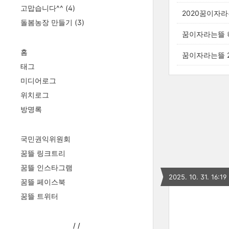
고맙습니다^^
(4)
2020꿈이자라
돌봄농장 만들기
(3)
꿈이자라는뜰 
홈
꿈이자라는뜰 2
태그
미디어로그
위치로그
방명록
국민권익위원회
꿈뜰 링크트리
꿈뜰 인스타그램
2025. 10. 31. 16:19
꿈뜰 페이스북
꿈뜰 트위터
/
/