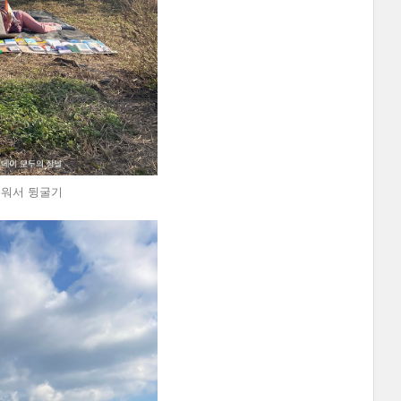
누워서 뒹굴기