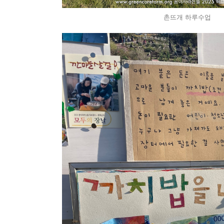
촌뜨개 하루수업