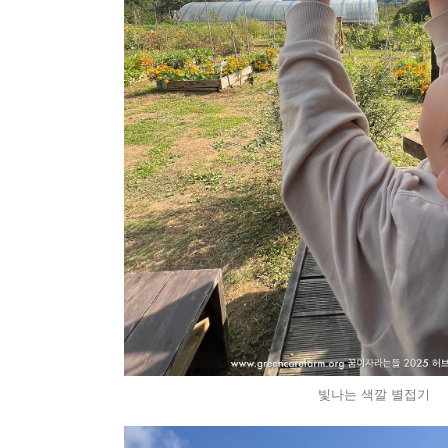
빛나는 색깔 별접기