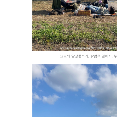
요르와 알땅콩까기, 밝맑책 옆에서, 