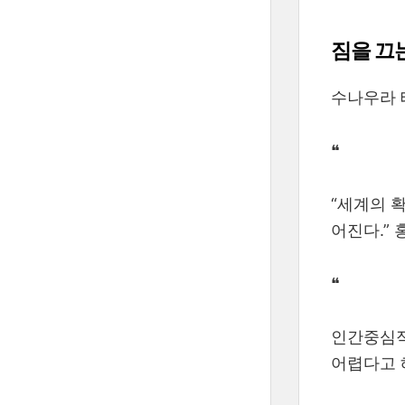
짐을 끄
수나우라 
❝
“세계의 
어진다.”
❝
인간중심적
어렵다고 