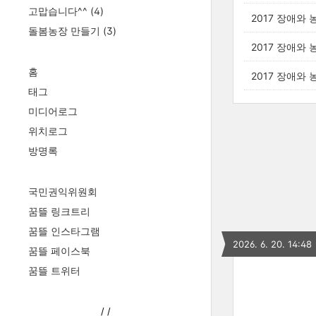
고맙습니다^^
(4)
2017 장애와
돌봄농장 만들기
(3)
2017 장애와
홈
2017 장애와
태그
미디어로그
위치로그
방명록
국민권익위원회
꿈뜰 링크트리
꿈뜰 인스타그램
2026. 6. 20. 14:48
꿈뜰 페이스북
꿈뜰 트위터
/
/