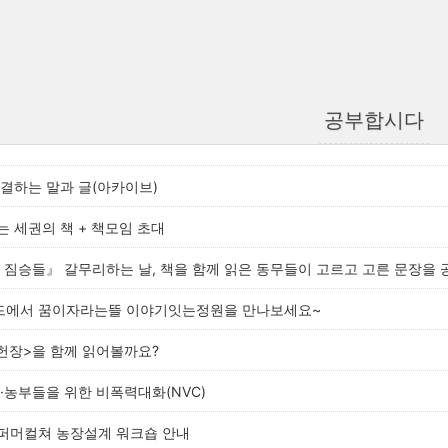
공부합시다
결하는 말과 글(아카이브)
 세권의 책 + 책모임 초대
는 짐승들』 갈무리하는 날, 책을 함께 읽은 동무들이 고르고 고른 문장을 
에서 꿈이자라는뜰 이야기잇는정원을 만나보세요~
헌장>을 함께 읽어볼까요?
·농부들을 위한 비폭력대화(NVC)
퍼머컬쳐 농장설계 워크숍 안내