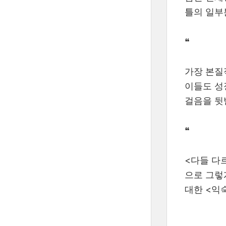
틀의 일부
❝
가장 본질
이들도 성
걸음을 뒷
❝
<다들 다
으로 그렇
대한 <익숙