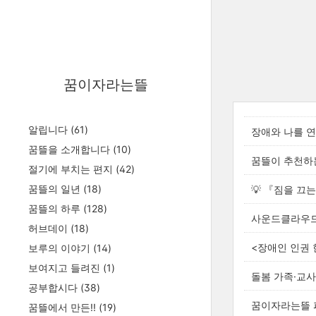
꿈이자라는뜰
알립니다
(61)
장애와 나를 연
꿈뜰을 소개합니다
(10)
꿈뜰이 추천하는
절기에 부치는 편지
(42)
꿈뜰의 일년
(18)
💡 『짐을 끄
꿈뜰의 하루
(128)
사운드클라우드
허브데이
(18)
<장애인 인권 
보루의 이야기
(14)
보여지고 들려진
(1)
돌봄 가족·교사
공부합시다
(38)
꿈이자라는뜰 
꿈뜰에서 만든!!
(19)