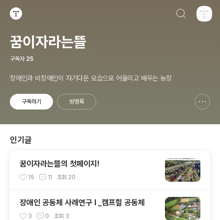
검색하기
티스토리
꿈이자라는뜰
구독자
25
장애인과 비장애인이 자기다운 모습으로 어울리고 배우는 농장
구독하기
방명록
신고하기 레이어
열기
인기글
꿈이자라는뜰의 첫페이지!
15
11
조회
20
장애인 공동체 사례연구 I _캠프힐 공동체
3
0
조회
3