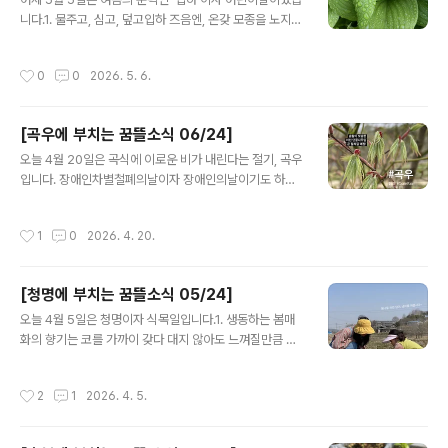
한갓지고 편안합니다. 스페셜 땡스 투 산청간디고 28기^^
니다.1. 물주고, 심고, 덮고입하 즈음엔, 온갖 모종을 노지에
3. 한 달에 한 번오도샘이랑 갓골빵집 풀무학교생협 정원
내다 심습니다. 최저 기온이 10도 아래로 떨어지는 날이 있
을 가꾸기로 했어요. 그동안 마을이 꿈뜰을 다정하게 챙겨
지만, 서리를 맞아 죽는 일은 거의 없기 때문입니다. 올 봄
작성시간
0
0
2026. 5. 6.
주신 것처럼, 우리..
엔 많이 가물어서, 모종을 옮겨 심기 전후로 물을 듬뿍 챙겨
주고, 물기가 마르지 않도록 왕겨를 두껍게 덮어 주었습니
다.2. 자기다운 모습으로 어울리며,함께 일하고 배우는 농
[곡우에 부치는 꿈뜰소식 06/24]
장이라고 꿈뜰을 소개하곤 합니다. 장애인이든 비장애인이
글 내용
든, 아이든 어른이든, 자기다운 모습으로 살아가려면 우선
오늘 4월 20일은 곡식에 이로운 비가 내린다는 절기, 곡우
자신의 감정과 욕구를 온전하게 살필 수 있어야 합니다.익
입니다. 장애인차별철폐의날이자 장애인의날이기도 하지
숙한 일이 아니기에 도와주는 누군가가 필요하고, 안전한
요.1. 예쁘고 귀여운어린 잎들이 나무마다 마구마구 피어나
시간과 장소가 필요하지요. 이번 어린이날에 발견한 '감정
고 있어요. 매화와 벚꽃이 지는 것은 아쉬운 일이지만, 새롭
작성시간
1
0
2026. 4. 20.
타당화'에 대한 이야기..
게 돋은 어린 잎의 매력 또한 굉장하니 한 번 가까이 다가가
보세요.2. 장애인차별철폐의날을맞아 꿈뜰은 '장애와 나를
연결하는 말과 글' 전시를 준비했어요. 4월 25일 토요일까
[청명에 부치는 꿈뜰소식 05/24]
지, 홍동면 밝맑도서관 옆 갓골책방에서 만나요.말과 글이
글 내용
모든 것을 담아낼 순 없지만, 때론 한마디 말과 글이 새로운
오늘 4월 5일은 청명이자 식목일입니다.1. 생동하는 봄매
세계를 열어주는 열쇠가 되기도 합니다. 모쪼록 ‘나와 이웃
화의 향기는 코를 가까이 갖다 대지 않아도 느껴질만큼 진
과 우리에게 연결되어 있는 장애’를 새롭게 만나고 발견하
해요. 정원을 가득 채우는 달콤한 냄새와 벌들의 붕붕거리
는 멋진 일들이 잔뜩 일어나기를 바랍니다. 엽서에 적어 전
는 날개짓 소리는 춘분과 청명 사이에 맛볼 수 있는 큰 즐거
작성시간
2
1
2026. 4. 5.
시하는 글들 중에 일부..
움이었습니다.2. 봄학기 텃밭수업을시작했어요. 올 해 텃
밭 농사와 기록 농사 모두 대풍이기를, 작은 변화를 알아차
리고 직접 만들어 내는 소중한 경험들이 차곡차곡 쌓이기