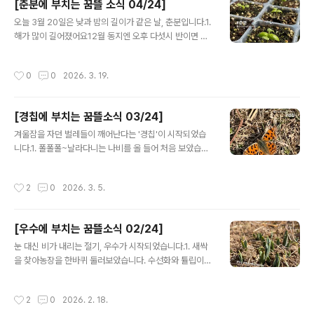
[춘분에 부치는 꿈뜰 소식 04/24]
를, 모쪼록 생동감 있고 호기심 많고 다정한 어른으로 청소
글 내용
년들 곁에 머물 수 있기를! 함께 빌어주세요^^3. 냉이가 맞
오늘 3월 20일은 낮과 밤의 길이가 같은 날, 춘분입니다.1.
는지 잘 모르겠으면 냄새를 한번 맡아보렴! 3월 논학교에
해가 많이 길어졌어요12월 동지엔 오후 다섯시 반이면 깜
찾아온 어린이집 아이들과 갓골 논밭에서 냉이를 캤어요.
깜했는데, 요즘은 여섯시 반에도 날이 훤한 느낌이에요. 공
냉이전을 부쳐서 맛도 보았구요.“농업에 대한 애착은 입맛
기는 조금 차갑지만, 햇살이 따뜻하니 좋습니다.2. 2025
작성시간
0
0
2026. 3. 19.
에서부터 시작해야지요. 의무감이나..
년을 갈무리하는편지를 공유합니다. 꿈뜰의 한 해 활동과
살림살이가 궁금하시면 블로그에 올려놓은 를 살펴주세요.
http://www.greencarefarm.org/3603. 후원을 보내
[경칩에 부치는 꿈뜰소식 03/24]
주신이웃들에게 우편과 인편으로 춘분에 부치는 편지와 엽
글 내용
서를 배달하고 있어요. 일주일이 지나도 편지를 받지 못하
겨울잠을 자던 벌레들이 깨어난다는 '경칩'이 시작되었습
셨다면, 꿈뜰 일꾼들에게 이야기해주세요.4. 여러분의 소
니다.1. 폴폴폴~날라다니는 나비를 올 들어 처음 보았습니
식이궁금해요. 따뜻한 관심과 응원의 메세지는 활동을 지
다. 반가운 마음에 조심스럽게 다가가 기념 사진도 찍었지
속하는데 아주 큰 힘이 됩니다. 편지를 읽은 소감이나 여러
요. 우수와 경칩사이에 눈과 비가 두 번 내렸고, 그 덕분인
작성시간
2
0
2026. 3. 5.
분의 안부를 전해주..
지 튤립과 수선화가 많이 올라왔습니다.2. 『죽은 다음』 책
모임에서수집한 문장과 질문을 공유합니다.❝무엇을 좋은
죽음이라 할 수 있을까? 2020년 보건복지부 노인실태조
[우수에 부치는 꿈뜰소식 02/24]
사에 따르면 노인들이 바라는 죽음은 가족이나 지인에게
글 내용
부담을 주지 않고, 신체적 정신적으로 고통이 없는, 스스로
눈 대신 비가 내리는 절기, 우수가 시작되었습니다.1. 새싹
정리하는, 가족과 함께 맞이하는 죽음이다. 그렇다면 ‘좋은
을 찾아농장을 한바퀴 둘러보았습니다. 수선화와 튤립이
죽음’ 저 반대편에 있는, 사람들이 바라지 않는 죽음은 이런
올라오기 시작하네요.봄이 오고 날이 풀리면 얼었던 땅이
것이겠다. 외로운 죽음, 비참한 죽음, 갑작스러운 죽음. 29
녹으면서 한동안 질척이기 마련이고, 장화에 두껍게 달라
작성시간
2
0
2026. 2. 18.
p🤔내가 맞이하고 싶은 ..
붙는 흙을 떼어내는게 귀찮은 일이었는데, 올 해는 흙을 밟