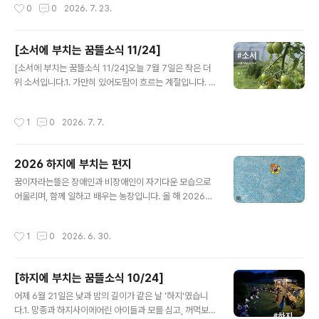
작성시간
0
0
2026. 7. 23.
발달장애를 고려..
에 4일 빼고 계속 비가 왔네요.비가 그치면, 그 틈을 놓칠새
라 부지런히 김을 매고 풀을 깍고 농장을 돌봅니다. 아무래
도 비가 오면 바깥 일이 어려우니까요.비에도 지지 않고, 바
[소서에 부치는 꿈뜰소식 11/24]
람에도 지지 않고, 여름 더위에도 지지 마시길, 모쪼록 건강
글 내용
하고 무탈하게 여름을 나시길 빌어요 _()_2. 장애와 마을
[소서에 부치는 꿈뜰소식 11/24]오늘 7월 7일은 작은 더
전지구적 선언약칭 '장마전선' 모임이 결성되었어요. 마을
위 소서입니다.1. 가만히 있어도땀이 흐르는 계절입니다. 무
에서 길을 찾고 싶어하는 발달장애 옹호인들이 지난 16일
더운 날씨는 사양하고 싶지만, 날이 더워야 열매들이 익을
대구 안심마을에 모였답니다.비슷한 지향에 다양한 모습으
테니, 그저 열심히 일한 다음 하루에 두 번 샤워하는 것으
작성시간
1
0
2026. 7. 7.
로 활동하는 제..
로!2. 모두를 위한제3의 장소를 만드는 일에 호응해주셔서
정말 고마워요! 최근엔 땅을 분할해서 구입하는 과정을 진
행하고 있습니다3. 백합 향기가참 좋습니다. 베르가못, 나
2026 하지에 부치는 편지
비바늘꽃, 다알리아, 글라디올러스, 루드베키아, 리아트리
글 내용
스, 참나리 등 여름 꽃은 정말이지 크고 화려합니다. 이번
꿈이자라는뜰은 장애인과 비장애인이 자기다운 모습으로
마르쉐에서 꽃다발에 대한 호응이 생각보다 좋았어요. 농
어울리며, 함께 일하고 배우는 농장입니다. 올 해 2026년
장에 다알리아를 좀 더 늘리고 싶어졌습니다.4. 마르쉐 지
엔 18명의 발달장애청소년들과 3명의 마을교사와 4명의
구농부시장서울숲에 다녀왔어요. 감자와 양파를 팔았고,
특수교사가 함께 텃밭을 가꾸고, 6명의 장애 + 비장애 일
작성시간
1
0
2026. 6. 30.
새롭게 만든 땀수건도 첫 선을..
꾼들이 꿈뜰에서 함께 농사를 짓고 있습니다. 🏡 모두를 위
한 제3의 장소2026년 여름, 꿈이자라는뜰이 ‘모두를 위한
제3의 장소’를 마련하는 일에 도전합니다. 제1의 장소(집),
[하지에 부치는 꿈뜰소식 10/24]
제2의 장소(일터)와 구분해서 제3의 장소는 ‘긴장을 풀고
글 내용
다양한 인간관계를 즐길 수 있는 장소’를 말합니다. 진짜 제
어제 6월 21일은 낮과 밤의 길이가 같은 날 '하지'였습니
3의 장소라면 다양한 정체성을 가진 사람들 또한 어려움없
다.1. 망종과 하지사이에어린 아이들과 모를 심고, 꺼먹보리