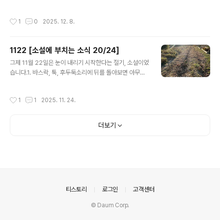
헌신이라고 말했다. 377p책 한권을 드디어 다 읽었어요.
모두 떨어져버렸습니다. 선명하게 가지를 드러낸 나무, 작
지난 모임부턴 그동안 모아둔 밑줄들을 한번 더 읽으며 되
물을 갈무리하면서 하나둘 비워지는 두둑, 간 밤에 내리는
작성시간
1
0
2025. 12. 8.
새기고 있지요. 다음..
눈과 아침마다 내리는 서리까지. 농장의 모습이 완연한 겨
울 풍경으로 바뀌었습니다.2. 마르쉐채소시장@서교에 잘
다녀왔어요. 반갑게 맞이해주셔서 감사합니다.3. 사람을
1122 [소설에 부치는 소식 20/24]
돕는 기술테크포임팩트 캠퍼스가 종강을 앞두고 있어요.
글 내용
지난 주엔 카이스트, 이번 주엔 서울대와 가천대 학생들의
그제 11월 22일은 눈이 내리기 시작한다는 절기, 소설이었
성과발표회가 열릴 예정입니다. 발달장애와 꿈뜰농장을 탐
습니다.1. 바스락, 툭, 후두둑소리에 뒤를 돌아보면 아무도
색한 학생들은 어떤 필요를 발견하고, 어떤 대안을 모색했
없습니다. 나뭇잎이 떨어지는 소리가 이렇게 클 줄이야. 매
을까요? 아울러 발달장애를 새롭게 만난 경험은 또 어떤 변
번 놀라고, 매번 신기합니다.2. 텃밭수업 시간에서리 맞은
작성시간
1
1
2025. 11. 24.
화로 이어질까요? 몹시 궁금하고 기대가 ..
식물들이 어떻게 달라졌나 살펴보고, 불을 피워 고구마를
구워먹었습니다. 토마토 지주들을 걷어낸 농장 풍경은 이
전과 사뭇 다릅니다. 계절이 바뀌었다는 실감이 나지요.3.
더보기
갈무리하느라 손이 바쁜요즘입니다. 붉은팥, 알땅콩, 수세
미, 햇생강, 고춧가루를 가지고 12월 1일(월) 마르쉐 채소
시장 @서교에 출점합니다. 만나면 반갑게 인사해주세요!
4. 풀무전공부 추수감사제에다녀왔습니다. 전공부 밭이 꿈
뜰 농장 바로 옆에 있어서 거의 매일 마주치는 살가운 이웃
이지요. 전공부 25년 기..
의안내
티스토리
로그인
고객센터
© Daum Corp.