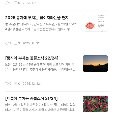
작성시간
0
0
2026. 1. 5.
수단 중에서 언어의 비율은 7퍼센트에..
게 진다고 하네요. 아하, 실제로도 길어졌군요!2. 새해가 밝
았습니다.구상 시인의 앞 구절을 공유합니다. 모쪼록 새로
워질 것은 새로워지고, 한결같아야 할 것은 여전하시길 빕
2025 동지에 부치는 꿈이자라는뜰 편지
니다. 내가 새로워지지 않으면새해를 새해로 맞을 수 없다
글 내용
내가 새로워져서 인사를 하면이웃도 새로워진 얼굴을 하고
📚 추분에서 동지사이, 간추린 소식추분, 9월 23일, 16/2
새로운 내가 되어 거리를 가면거리도 새로운 모습을 한다
4절기햇살은 따뜻하고 공기는 선선합니다. 일하기 좋고 놀
3. 추분에서 동지사이를갈무리하는 편지를 부쳤어요. 누구
기 좋은 날씨!올 해 고등부 텃밭에 참외와 복수박이 풍년이
나 살펴보실 수 있도록 꿈뜰 블로그에 올려두었고, 후원이
었습니다. 덕분에 칼로 잘라 먹는 연습을 실컷 해 봤습니다.
작성시간
2
3
2025. 12. 31.
웃들에겐 엽서와 편지를 우..
추석 앞두고 비소식이 있어서 잎줄기에 땅콩을 달은 채로
거두어 들였습니다. 한동안 말렸다가 땅콩을 따로 추스렸
는데 좋은 방법이었습니다.원슈가데이랑 준비한 추석 선물
[동지에 부치는 꿈뜰소식 22/24]
셋트를 발송하고, 이 다음엔 어떻게 만들어야 ‘한결 같으면
글 내용
서도 새로울까?’ 궁리를 바로 시작했답니다. 내년에 또 만
오늘 12월 22일은 1년 중에 밤이 가장 길고 낮이 가장 짧
나요! 한로, 10월 8일, 17/24절기10월 초 추석기간 내내
은 날, 동지입니다.1. 추분에서 동지사이를갈무리하는 편지
비가 왔습니다. 가을 장마가 길었지요. 올 해는 태풍이 없었
를 쓰고 있어요. 이번엔 조금 늦게, 다음주에 공유하고 발송
는데 16년 만에 처음이라고 합니다. 농사도, 수업도 쉽지
할 예정입니다.2. 『사랑의 노동』책동무 라라가 고르고 고
작성시간
0
0
2025. 12. 22.
않았어요.사무..
른 문장을 공유합니다.만족스러운 삶은 이성적인 진보와
직접적인 행복의 추구에 의해서만 이루어지는 것이 아니라
고통에 기꺼이 맞서고 그것으로부터 배우려는 의지에 의해
[대설에 부치는 꿈뜰소식 21/24]
서도 달성된다. 376p 클라인만은 "긍정해주는 목격자 되
글 내용
기"를 통해 "그 경험에 의미와 가치를 부여할 수 있는" 이야
어제 12월 7일은 눈다운 눈이 내린다는 절기, 대설이었습
기를 만들게 해주는 것이 고통받는 사람에게 해줄 수 있는
니다.1. 기온이 뚝떨어지자, 조금 남아있던 나뭇잎들 마저