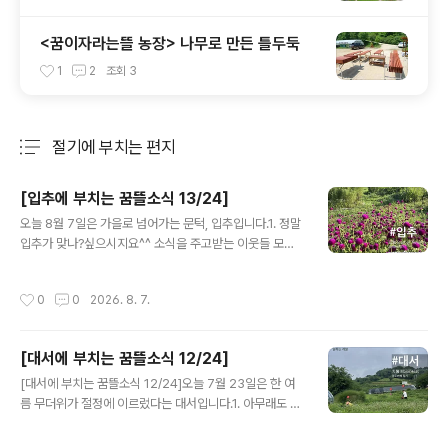
<꿈이자라는뜰 농장> 나무로 만든 틀두둑
1
2
조회
3
절기에 부치는 편지
분류 전체보기
주요 글 목록
[입추에 부치는 꿈뜰소식 13/24]
글 내용
오늘 8월 7일은 가을로 넘어가는 문턱, 입추입니다.1. 정말
입추가 맞나?싶으시지요^^ 소식을 주고받는 이웃들 모두
더위에 지지 않고 무탈하시길 빕니다. 꿈뜰은 요즘, 농사일
은 이른 아침에, 낮엔 좀 쉬었다가, 오후엔 책상 일을 하며
작성시간
0
0
2026. 8. 7.
지내고 있어요.2. 모두를 위한 제3의 장소(줄여서) 모삼장
을 준비하면서 수집한 글귀 한 구절을 공유합니다.❝제3의
장소가 갖는 유쾌한 분위기 속에서 사람들은 서로를 알게
[대서에 부치는 꿈뜰소식 12/24]
되고 서로 좋아하게 되며 서로를 챙겨준다. 사람들이 서로
글 내용
를 챙긴다는 것은 서로의 복지에 관심을 가진다는 뜻이며,
[대서에 부치는 꿈뜰소식 12/24]오늘 7월 23일은 한 여
이는 어떤 정부 사업보다 훌륭한 복지 형태다. 상호 합의,
름 무더위가 절정에 이르렀다는 대서입니다.1. 아무래도 올
진정한 공감, 각자의 상황에 대한 실질적인 이해에 바탕을
해 무더위는이번 장마가 지나간 다음에 찾아오지 싶어요.
두고 있기 때문이다.레이 올든버그 『제3의 장소』 23p3.
홍동면 날씨 기록을 보니, 7일 소서부터 오늘까지 15일 중