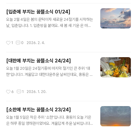
는 느낌이 다릅니다. 푸석하게 말라있어요.지난 겨울, 홍동
엔 눈이 거의 오지 않았습니다. 일기예보를 살펴보니, 당분
[입춘에 부치는 꿈뜰소식 01/24]
간은 평년보다 따뜻하고 강수량이 적을 거라고 합니다. 겨
글 내용
울 가뭄이 봄 가뭄으로 이어질 것 같아요.2. 책모임에서새
오늘 2월 4일은 봄의 문턱이자 새로운 24절기를 시작하는
롭게 읽을 책은 기록노동자 희정님이 지은 『죽은 다음』입
날, 입춘입니다. 1. 입춘방을 붙여요. 새 봄 새 기운 온 마을
니다.죽음과 장례. 사람이라면 누구나 한번(이 아니라 여러
가득! 홍순명 선생님이 2011년에 나눠주신 입춘방 글귀에
번) 겪을 일이 분명한데, 직접 겪기 전까진 나와 상관없는
서 가져왔어요. 입춘대길도 좋지만, 요즘의 마음과 바람을
작성시간
1
0
2026. 2. 4.
일로 여기거나, 겪더라도 마음을 깊..
담아 한글로 적어보는 것은 어떨까요? 계절감 한 스푼 넣어
주면 더 좋고요. 2. 사람을 돕는 기술 테크포임팩트캠퍼스
에 참여한 학생들과의 회고모임을 준비하면서 읽은 『경험
[대한에 부치는 꿈뜰소식 24/24]
의 멸종』에서 수집한 문장을 공유합니다. ❝설득 기술의 황
글 내용
금율 - 당신이 만든 기술이, 사용자에게 권하는 행동이 당
오늘 1월 20일은 24절기중에 마지막 절기인 큰 추위 '대
신 자신에게 권하고 싶지 않은 행동은 아닌지 자문해야 한
한'입니다.1. 겨울답고 대한다운추운 날씨인데요, 홍동은 이
다.+ 꿈뜰도 황금률을 가지고 있어요. 꿈뜰이 발신하는 이
번주 내내 낮에도 기온이 영하에 머문다고 해요. 소식을 주
야기를 동료 구성원들이 보았을 때 – 이해 될 만큼 쉬운가?
고받는 이웃들 모두 따뜻한 곳에서 안전하게 지내시길 빌
작성시간
6
1
2026. 1. 20.
불편하거나 부끄러..
어요.2. 꿈뜰은 요즘2025년을 갈무리하고, 회고하는 시간
을 가지고 있어요. 다음주부턴 2026년 계획을 시작할 예
정!3. 기록에 이렇게까지 진심인 비영리단체가 있다고?지
[소한에 부치는 꿈뜰소식 23/24]
난 가을, 테크포임팩트캠퍼스에 참여한 청년의 말입니다.
글 내용
꿈뜰의 진심을 알아챈 덕분인지, 공교롭게도 프로젝트에
오늘 1월 5일은 작은 추위 '소한'입니다. 홍동의 오늘 기온
참여한 세 팀 모두 ‘관찰과 기록’을 핵심주제로 다루었어요.
은 하루 종일 영하권이었어요. 겨울답게 추운 날씨입니다.1.
낼모레 카카오아지트에 모여 지난 과정을 회고할 예정인
해가 조금 길어졌나?싶었는데, 천문달력을 살펴보니 소한
데, 학생들과 나눌 이야기중 일부를 공유합니다.의사소통
에 아침 해는 동지보다 3분 늦게 뜨고, 저녁 해는 10분 늦