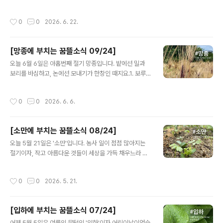
이 접근할 수 있고, 자기다운 모습으로 머물 수 있어야 합니
를 수확하고, 풀을 깍고 김을 맸습니다. 하지를 기념하며 맛
다. 장애인을 환대하고 모두에게 열려있는 곳이 어디 있을
있는 음식을 나눠먹고, 시를 읽고, 춤을 추고, 모닥불에 둘
작성시간
0
0
2026. 6. 22.
까 생각해보니, 떠..
러앉아 웃고 떠드는 즐거운 시간도 가졌습니다.2. 꿈이자
라는뜰이'모두를 위한 제3의 장소'였던 순간들을 한데 모
아 보았습니다. 꿈뜰의 도전에 동참하는 다섯가지 방법도
[망종에 부치는 꿈뜰소식 09/24]
안내합니다.http://www.greencarefarm.org/370꿈
글 내용
뜰은 기본적으로 농사를 짓는 농장이지만, 함께 땀흘리는
오늘 6월 6일은 아홉번째 절기 망종입니다. 밭에선 밀과
기쁨과 더불어 함께 어울리는 즐거움도 추구하는 곳입니
보리를 바심하고, 논에선 모내기가 한창인 때지요.1. 보루는
다. 꿈뜰을 통해 더 많은 사람들이 더 자주 어울릴 수 있기
요즘제3의 장소에 꽂혀 있습니다. 제1의 장소(집), 제2의
를 빌어주시고, '모두를 위한 제3의 장소'를 만드는 일에 참
장소(일터)와 구분해서 제3의 장소는 ‘긴장을 풀고 다양한
작성시간
0
0
2026. 6. 6.
여해 주시길 ..
인간관계를 즐길 수 있는 장소’를 말합니다.진짜 제3의 장
소라면 다양한 정체성을 가진 사람들 또한 어려움없이 접
근할 수 있고, 자기다운 모습으로 머물 수 있어야 합니다.
[소만에 부치는 꿈뜰소식 08/24]
장애인을 환대하고 모두에게 열려있는 곳이 어디 있을까
글 내용
생각해보니, 떠오르는 곳이 많지 않네요.하지제나 허브데
오늘 5월 21일은 '소만'입니다. 농사 일이 점점 많아지는
잇날, 장애와 상관없이 한데 어울려 좋은 시간을 만끽하는
절기이자, 작고 아름다운 것들이 세상을 가득 채우느라 바
모습을 보면서 ‘매일매일이 오늘 같기를’ 바라는 마음이 조
쁜 계절입니다.1. 이팝나무에 이어보라색 붓꽃, 화려한 작
금씩 커졌습니다. 그렇게 오랫동안 마음 속에서 키워온 꿈
약, 달콤한 스위트피, 귀여운 차이브꽃, 아찔한 향이 나는
작성시간
0
0
2026. 5. 21.
을 이제는 꺼내서 이웃들과 ..
찔레꽃과 아까시꽃, 반짝반짝 빛나는 어린 잎까지. 작고 아
름다운 것들 덕분에 눈과 코가 더 없이 즐겁습니다.2. 입하
와 소만사이에옮겨심고, 풀 깍고, 김매고, 덮어주는 일을 거
[입하에 부치는 꿈뜰소식 07/24]
의 매일 했습니다. 그러다 어제는 하루 종일 비가 왔어요.
글 내용
비 오기 전에 해야 할 일들을 잘 마친 덕분에 몸과 마음이
어제 5월 5일은 여름의 문턱인 '입하'이자 어린이날이었습