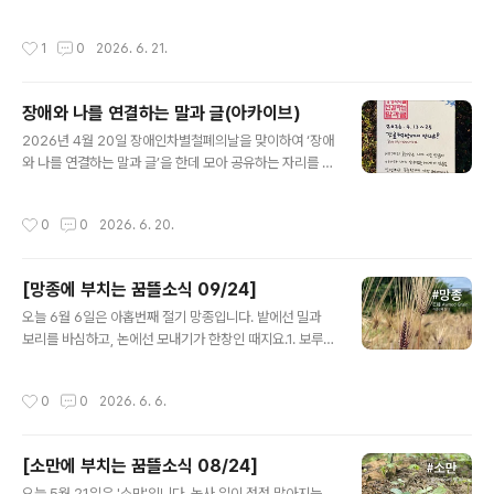
다. 꿈뜰을 통해 더 많은 사람들이 더 자주 어울릴 수 있기
소(일터)와 구분해서 제3의 장소는 ‘긴장을 풀고 다양한 인
를 빌어주시고, '모두를 위한 제3의 장소'를 만드는 일에 참
간관계를 즐길 수 있는 장소’를 말합니다.그동안 꿈이자라
작성시간
1
0
2026. 6. 21.
여해 주시길 ..
는뜰 농장이 '모두를 위한 제3의 장소'였다고 여겨지는 순
간들을 먼저 공유합니다. 이어서 아래에 꿈뜰이 만들고자
하는 '모두를 위한 제3의 장소'에 대한 설명과 이 작업에 참
장애와 나를 연결하는 말과 글(아카이브)
여하는 다섯가지 방법을 소개합니다. 마지막 부분까지 섬
글 내용
세하게 살펴주시길 부탁드려요 _()_모두를 위한 제3의 장
2026년 4월 20일 장애인차별철폐의날을 맞이하여 ‘장애
소2026년 여름, 꿈이자라는뜰이 ‘모두를 위한 제3의 장
와 나를 연결하는 말과 글’을 한데 모아 공유하는 자리를 열
소’를 마련하는 일에 도전합니다. 제1의 장소(집), 제2의 장
었습니다. 말과 글이 모든 것을 담아낼 순 없지만, 때론 한
소(일터)와 구분해서 제3의 장소는 ‘긴장을 풀고 다양한 인
마디 말과 글이 새로운 세계를 열어주는 열쇠가 되기도 합
작성시간
0
0
2026. 6. 20.
간관계를 즐길 수..
니다. 모쪼록 ‘나와 이웃과 우리에게 연결되어 있는 장애’를
새롭게 발견하고 만나는 멋진 일들이 잔뜩 + 앞으로도 계
속 일어나기를 바랍니다. 🙏🏼🍀 수집하고 전시한 엽서는
[망종에 부치는 꿈뜰소식 09/24]
인스타그램에서 살펴보실 수 있어요! 스토리 보러가기▶︎📝
글 내용
꿈뜰이 수집한 글귀를 한데 모았습니다.2026년 4월 13일
오늘 6월 6일은 아홉번째 절기 망종입니다. 밭에선 밀과
부터 5월 25일 사이에, 24장의 엽서에 을 모았습니다아이
보리를 바심하고, 논에선 모내기가 한창인 때지요.1. 보루는
를 위한 정신의학다카카와 가즈히로 지음, 열린책들 펴
요즘제3의 장소에 꽂혀 있습니다. 제1의 장소(집), 제2의
냄❝아동 정신 의학은 아이에게 어떤 병이 있는가를 진단di
장소(일터)와 구분해서 제3의 장소는 ‘긴장을 풀고 다양한
작성시간
0
0
2026. 6. 6.
agnosis하는 ..
인간관계를 즐길 수 있는 장소’를 말합니다.진짜 제3의 장
소라면 다양한 정체성을 가진 사람들 또한 어려움없이 접
근할 수 있고, 자기다운 모습으로 머물 수 있어야 합니다.
[소만에 부치는 꿈뜰소식 08/24]
장애인을 환대하고 모두에게 열려있는 곳이 어디 있을까
글 내용
생각해보니, 떠오르는 곳이 많지 않네요.하지제나 허브데
오늘 5월 21일은 '소만'입니다. 농사 일이 점점 많아지는