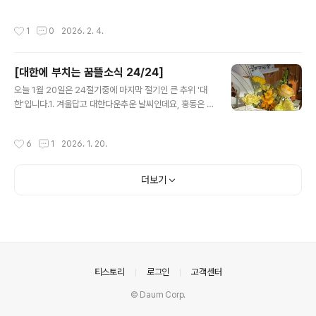
니다.죽음과 장례. 사람이라면 누구나 한번(이 아니라 여러
가득! 홍순명 선생님이 2011년에 나눠주신 입춘방 글귀에
번) 겪을 일이 분명한데, 직접 겪기 전까진 나와 상관없는
서 가져왔어요. 입춘대길도 좋지만, 요즘의 마음과 바람을
작성시간
1
0
2026. 2. 4.
일로 여기거나, 겪더라도 마음을 깊..
담아 한글로 적어보는 것은 어떨까요? 계절감 한 스푼 넣어
주면 더 좋고요. 2. 사람을 돕는 기술 테크포임팩트캠퍼스
에 참여한 학생들과의 회고모임을 준비하면서 읽은 『경험
[대한에 부치는 꿈뜰소식 24/24]
의 멸종』에서 수집한 문장을 공유합니다. ❝설득 기술의 황
글 내용
금율 - 당신이 만든 기술이, 사용자에게 권하는 행동이 당
오늘 1월 20일은 24절기중에 마지막 절기인 큰 추위 '대
신 자신에게 권하고 싶지 않은 행동은 아닌지 자문해야 한
한'입니다.1. 겨울답고 대한다운추운 날씨인데요, 홍동은 이
다.+ 꿈뜰도 황금률을 가지고 있어요. 꿈뜰이 발신하는 이
번주 내내 낮에도 기온이 영하에 머문다고 해요. 소식을 주
야기를 동료 구성원들이 보았을 때 – 이해 될 만큼 쉬운가?
고받는 이웃들 모두 따뜻한 곳에서 안전하게 지내시길 빌
작성시간
6
1
2026. 1. 20.
불편하거나 부끄러..
어요.2. 꿈뜰은 요즘2025년을 갈무리하고, 회고하는 시간
을 가지고 있어요. 다음주부턴 2026년 계획을 시작할 예
정!3. 기록에 이렇게까지 진심인 비영리단체가 있다고?지
더보기
난 가을, 테크포임팩트캠퍼스에 참여한 청년의 말입니다.
꿈뜰의 진심을 알아챈 덕분인지, 공교롭게도 프로젝트에
참여한 세 팀 모두 ‘관찰과 기록’을 핵심주제로 다루었어요.
낼모레 카카오아지트에 모여 지난 과정을 회고할 예정인
데, 학생들과 나눌 이야기중 일부를 공유합니다.의사소통
수단 중에서 언어의 비율은 7퍼센트에..
의안내
티스토리
로그인
고객센터
© Daum Corp.