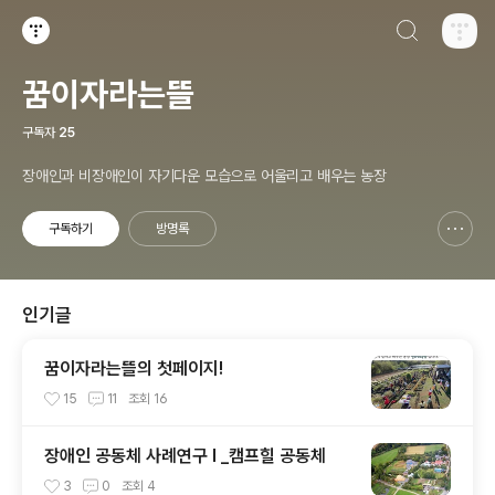
검색하기
티스토리
꿈이자라는뜰
구독자
25
장애인과 비장애인이 자기다운 모습으로 어울리고 배우는 농장
구독하기
방명록
신고하기 레이어
열기
인기글
꿈이자라는뜰의 첫페이지!
15
11
조회
16
장애인 공동체 사례연구 I _캠프힐 공동체
3
0
조회
4