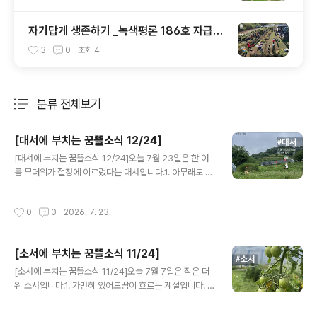
자기답게 생존하기 _녹색평론 186호 자급을
생각한다(5)
3
0
조회
4
분류 전체보기
주요 글 목록
[대서에 부치는 꿈뜰소식 12/24]
글 내용
[대서에 부치는 꿈뜰소식 12/24]오늘 7월 23일은 한 여
름 무더위가 절정에 이르렀다는 대서입니다.1. 아무래도 올
해 무더위는이번 장마가 지나간 다음에 찾아오지 싶어요.
홍동면 날씨 기록을 보니, 7일 소서부터 오늘까지 15일 중
작성시간
0
0
2026. 7. 23.
에 4일 빼고 계속 비가 왔네요.비가 그치면, 그 틈을 놓칠새
라 부지런히 김을 매고 풀을 깍고 농장을 돌봅니다. 아무래
도 비가 오면 바깥 일이 어려우니까요.비에도 지지 않고, 바
[소서에 부치는 꿈뜰소식 11/24]
람에도 지지 않고, 여름 더위에도 지지 마시길, 모쪼록 건강
글 내용
하고 무탈하게 여름을 나시길 빌어요 _()_2. 장애와 마을
[소서에 부치는 꿈뜰소식 11/24]오늘 7월 7일은 작은 더
전지구적 선언약칭 '장마전선' 모임이 결성되었어요. 마을
위 소서입니다.1. 가만히 있어도땀이 흐르는 계절입니다. 무
에서 길을 찾고 싶어하는 발달장애 옹호인들이 지난 16일
더운 날씨는 사양하고 싶지만, 날이 더워야 열매들이 익을
대구 안심마을에 모였답니다.비슷한 지향에 다양한 모습으
테니, 그저 열심히 일한 다음 하루에 두 번 샤워하는 것으