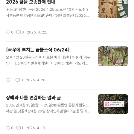
2026 꿈뜰 모종판매 안내
장이라고 꿈뜰을 소개하곤 합니다. 장애인이든 비장애인이
글 내용
든, 아이든 어른이든, 자기다운 모습으로 살아가려면 우선
👩🏻‍🌾 봄맞이큰장 2026.4.25.토 오전 10시 ~ 오후 3
자신의 감정과 욕구를 온전하게 살필 수 있어야 합니다.익
시홍동면 애향공원👨🏼‍🌾 손바닥정원 초록장터2026.4.
숙한 일이 아니기에 도와주는 누군가가 필요하고, 안전한
26.일 오후 1시부터 ~성공회 예산교회🧙🏼‍♂ 꿈뜰 모종판매
시간과 장소가 필요하지요. 이번 어린이날에 발견한 '감정
2026.4.27.월부터 일주일판매시간 오전 9시 ~ 오후 6시
작성시간
0
0
2026. 4. 22.
타당화'에 대한 이야기..
점심시간 12 ~ 2시❤️ 꿈뜰 후원이웃들에게 꽃모종을 선물
로 드리고 싶어요.모종장에서 받아가셔도 되고, 주중 낮시
간에 농장으로 오셔도 됩니다. 일전에 나눠드린 꽃모종 쿠
[곡우에 부치는 꿈뜰소식 06/24]
폰을 가져오지 않으셔도 괜찮아요. 저희가 기억할게요!꿈
글 내용
뜰 모종목록 🌱 🌳 04.25.토 봄맞이큰장긴가지, 쇠뿔가
오늘 4월 20일은 곡식에 이로운 비가 내린다는 절기, 곡우
지, 서양가지, 큰빨강토마토, 빨강방울토마토, 노란방울토
입니다. 장애인차별철폐의날이자 장애인의날이기도 하지
마토, 블랙체리토마토, 노란참외, 사과참외, 애호박, 단호
요.1. 예쁘고 귀여운어린 잎들이 나무마다 마구마구 피어나
박, 다다기오이, 수세미, 스위트바질, 딜, 고수, 애플민..
고 있어요. 매화와 벚꽃이 지는 것은 아쉬운 일이지만, 새롭
작성시간
1
0
2026. 4. 20.
게 돋은 어린 잎의 매력 또한 굉장하니 한 번 가까이 다가가
보세요.2. 장애인차별철폐의날을맞아 꿈뜰은 '장애와 나를
연결하는 말과 글' 전시를 준비했어요. 4월 25일 토요일까
장애와 나를 연결하는 말과 글
지, 홍동면 밝맑도서관 옆 갓골책방에서 만나요.말과 글이
글 내용
모든 것을 담아낼 순 없지만, 때론 한마디 말과 글이 새로운
2026년 4월 13일(월) ~ 25일(토)홍동면 운월리 밝맑도
세계를 열어주는 열쇠가 되기도 합니다. 모쪼록 ‘나와 이웃
서관 옆 갓골책방4월 20일 장애인차별철폐의날을 맞이하
과 우리에게 연결되어 있는 장애’를 새롭게 만나고 발견하
여 ‘장애와 나를 연결하는 말과 글’을 한데 모아 공유하는
는 멋진 일들이 잔뜩 일어나기를 바랍니다. 엽서에 적어 전
자리를 열었습니다. 말과 글이 모든 것을 담아낼 순 없지만,
작성시간
0
1
2026. 4. 10.
시하는 글들 중에 일부..
때론 한마디 말과 글이 새로운 세계를 열어주는 열쇠가 되