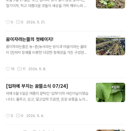
잇날, 장애와 상관없이 한데 어울려 좋은 시간을 만끽하는
절기이자, 작고 아름다운 것들이 세상을 가득 채우느라 바
모습을 보면서 ‘매일매일이 오늘 같기를’ 바라는 마음이 조
쁜 계절입니다.1. 이팝나무에 이어보라색 붓꽃, 화려한 작
금씩 커졌습니다. 그렇게 오랫동안 마음 속에서 키워온 꿈
약, 달콤한 스위트피, 귀여운 차이브꽃, 아찔한 향이 나는
작성시간
0
0
2026. 5. 21.
을 이제는 꺼내서 이웃들과 ..
찔레꽃과 아까시꽃, 반짝반짝 빛나는 어린 잎까지. 작고 아
름다운 것들 덕분에 눈과 코가 더 없이 즐겁습니다.2. 입하
와 소만사이에옮겨심고, 풀 깍고, 김매고, 덮어주는 일을 거
꿈이자라는뜰의 첫페이지!
의 매일 했습니다. 그러다 어제는 하루 종일 비가 왔어요.
글 내용
비 오기 전에 해야 할 일들을 잘 마친 덕분에 몸과 마음이
꿈이자라는뜰은 농•촌(농사라는 방식과 마을이라는 울타
한갓지고 편안합니다. 스페셜 땡스 투 산청간디고 28기^^
리 안)에서 장애를 비롯한 다양한 정체성을 가진 구성원들
3. 한 달에 한 번오도샘이랑 갓골빵집 풀무학교생협 정원
이, 스스로를 살피고 서로를 보살피는 법을 익히며, 자기다
을 가꾸기로 했어요. 그동안 마을이 꿈뜰을 다정하게 챙겨
운 모습으로 살아가는 좋은 삶을 함께 만들어 가는 곳입니
작성시간
15
11
2026. 5. 8.
주신 것처럼, 우리..
다.고등학교를 졸업하고 출근할 곳을 찾지 못한 발달장애
인은 대부분의 시간을 집에서 보냅니다. 관계가 점점 좁아
지는 악순환에 빠지면 세상과의 단절로 이어지기도 합니
[입하에 부치는 꿈뜰소식 07/24]
다. 꿈이자라는뜰은 이 문제를 해결하기 위해, 발달장애청
글 내용
소년이 초중고 12년 동안 마을교사와 함께 텃밭을 가꾸는
어제 5월 5일은 여름의 문턱인 '입하'이자 어린이날이었습
농업교육과정을 만들었습니다. 텃밭농사와 기록농사를 지
니다.1. 물주고, 심고, 덮고입하 즈음엔, 온갖 모종을 노지에
으며 건강한 일꾼으로 성장하도록 도왔고, 마을에서 함께
내다 심습니다. 최저 기온이 10도 아래로 떨어지는 날이 있
살아가는 이웃 주민으로 자리잡기를 바랐습니다. 지난 17
지만, 서리를 맞아 죽는 일은 거의 없기 때문입니다. 올 봄
작성시간
0
0
2026. 5. 6.
년을 돌아보니, 농•촌이 제공하는 익숙한 관계와 안전한 ..
엔 많이 가물어서, 모종을 옮겨 심기 전후로 물을 듬뿍 챙겨
주고, 물기가 마르지 않도록 왕겨를 두껍게 덮어 주었습니
다.2. 자기다운 모습으로 어울리며,함께 일하고 배우는 농