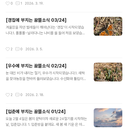
작성시간
0
1
2026. 3. 19.
분의 안부를 전해주..
니다 다정한 목격자가 되어주시고, 따뜻한 지지와 후원을
보내주 이웃들에게 고마운 마음을 전합니다. 덕분에 2025
년 한 해를 잘 살았습니다. 엔 ① 2026년의 도전은 무엇인
[경칩에 부치는 꿈뜰소식 03/24]
지, ② 2025년을 어떻게 살았는지, ③ 동지에서 춘분사이
글 내용
엔 어떤 일이 있었는지, ④ AI와 기술, 관찰과 기록에 대한
겨울잠을 자던 벌레들이 깨어난다는 '경칩'이 시작되었습
공부, ⑤ 꿈뜰 일꾼들이 겨울 지내고 봄을 맞이하는 이야기
니다.1. 폴폴폴~날라다니는 나비를 올 들어 처음 보았습니
를 담아 보냅니다. 👏🏻 2026년에도 꿈이자라는뜰은,자
다. 반가운 마음에 조심스럽게 다가가 기념 사진도 찍었지
기다운 모습으로 어울리며 함께 일하고 배우는 교육•교류
요. 우수와 경칩사이에 눈과 비가 두 번 내렸고, 그 덕분인
작성시간
2
0
2026. 3. 5.
•농사•조합 활동을 지속하..
지 튤립과 수선화가 많이 올라왔습니다.2. 『죽은 다음』 책
모임에서수집한 문장과 질문을 공유합니다.❝무엇을 좋은
죽음이라 할 수 있을까? 2020년 보건복지부 노인실태조
[우수에 부치는 꿈뜰소식 02/24]
사에 따르면 노인들이 바라는 죽음은 가족이나 지인에게
글 내용
부담을 주지 않고, 신체적 정신적으로 고통이 없는, 스스로
눈 대신 비가 내리는 절기, 우수가 시작되었습니다.1. 새싹
정리하는, 가족과 함께 맞이하는 죽음이다. 그렇다면 ‘좋은
을 찾아농장을 한바퀴 둘러보았습니다. 수선화와 튤립이
죽음’ 저 반대편에 있는, 사람들이 바라지 않는 죽음은 이런
올라오기 시작하네요.봄이 오고 날이 풀리면 얼었던 땅이
것이겠다. 외로운 죽음, 비참한 죽음, 갑작스러운 죽음. 29
녹으면서 한동안 질척이기 마련이고, 장화에 두껍게 달라
작성시간
2
0
2026. 2. 18.
p🤔내가 맞이하고 싶은 ..
붙는 흙을 떼어내는게 귀찮은 일이었는데, 올 해는 흙을 밟
는 느낌이 다릅니다. 푸석하게 말라있어요.지난 겨울, 홍동
엔 눈이 거의 오지 않았습니다. 일기예보를 살펴보니, 당분
[입춘에 부치는 꿈뜰소식 01/24]
간은 평년보다 따뜻하고 강수량이 적을 거라고 합니다. 겨
글 내용
울 가뭄이 봄 가뭄으로 이어질 것 같아요.2. 책모임에서새
오늘 2월 4일은 봄의 문턱이자 새로운 24절기를 시작하는
롭게 읽을 책은 기록노동자 희정님이 지은 『죽은 다음』입
날, 입춘입니다. 1. 입춘방을 붙여요. 새 봄 새 기운 온 마을