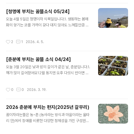
기도 합니다. 모쪼록 ‘나와 이웃과 우리에게 연결되어 있는
장애’를 새롭게 발견하고 만나는 멋진 일들이 잔뜩 일어나
[청명에 부치는 꿈뜰소식 05/24]
기를 바랍니다. 🙏🏼💡 장애와 나를 연결하는 말과 글, 사
글 내용
람들과 나누고 싶은 밑줄과 책이 있다면 꿈뜰 일꾼들에게
오늘 4월 5일은 청명이자 식목일입니다.1. 생동하는 봄매
소개해주세요. 답글로 전해주셔도 좋고, 전시 기간 중에 갓
화의 향기는 코를 가까이 갖다 대지 않아도 느껴질만큼 진
골책방에 오셔서 빈 엽서에 직접 적어주셔도 좋습니다. 마
해요. 정원을 가득 채우는 달콤한 냄새와 벌들의 붕붕거리
감기한은 전시 끝나는 25일까지, 분량은 엽서에 옮겨적을
는 날개짓 소리는 춘분과 청명 사이에 맛볼 수 있는 큰 즐거
작성시간
2
1
2026. 4. 5.
만치. 꿈뜰 일꾼들에..
움이었습니다.2. 봄학기 텃밭수업을시작했어요. 올 해 텃
밭 농사와 기록 농사 모두 대풍이기를, 작은 변화를 알아차
리고 직접 만들어 내는 소중한 경험들이 차곡차곡 쌓이기
[춘분에 부치는 꿈뜰 소식 04/24]
를, 모쪼록 생동감 있고 호기심 많고 다정한 어른으로 청소
글 내용
년들 곁에 머물 수 있기를! 함께 빌어주세요^^3. 냉이가 맞
오늘 3월 20일은 낮과 밤의 길이가 같은 날, 춘분입니다.1.
는지 잘 모르겠으면 냄새를 한번 맡아보렴! 3월 논학교에
해가 많이 길어졌어요12월 동지엔 오후 다섯시 반이면 깜
찾아온 어린이집 아이들과 갓골 논밭에서 냉이를 캤어요.
깜했는데, 요즘은 여섯시 반에도 날이 훤한 느낌이에요. 공
냉이전을 부쳐서 맛도 보았구요.“농업에 대한 애착은 입맛
기는 조금 차갑지만, 햇살이 따뜻하니 좋습니다.2. 2025
작성시간
0
0
2026. 3. 19.
에서부터 시작해야지요. 의무감이나..
년을 갈무리하는편지를 공유합니다. 꿈뜰의 한 해 활동과
살림살이가 궁금하시면 블로그에 올려놓은 를 살펴주세요.
http://www.greencarefarm.org/3603. 후원을 보내
2026 춘분에 부치는 편지(2025년 갈무리)
주신이웃들에게 우편과 인편으로 춘분에 부치는 편지와 엽
글 내용
서를 배달하고 있어요. 일주일이 지나도 편지를 받지 못하
꿈이자라는뜰은 농•촌 (농사라는 방식과 마을이라는 울타
셨다면, 꿈뜰 일꾼들에게 이야기해주세요.4. 여러분의 소
리 안)에서 장애를 비롯한 다양한 정체성을 가진 구성원들
식이궁금해요. 따뜻한 관심과 응원의 메세지는 활동을 지
이, 스스로를 살피고 서로를 보살피는 법을 익히며, 자기다
속하는데 아주 큰 힘이 됩니다. 편지를 읽은 소감이나 여러
운 모습으로 살아가는 좋은 삶을 함께 만들어 가는 농장입