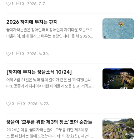
작성시간
1
0
2026. 7. 7.
로 활동하는 제..
로!2. 모두를 위한제3의 장소를 만드는 일에 호응해주셔서
정말 고마워요! 최근엔 땅을 분할해서 구입하는 과정을 진
행하고 있습니다3. 백합 향기가참 좋습니다. 베르가못, 나
2026 하지에 부치는 편지
비바늘꽃, 다알리아, 글라디올러스, 루드베키아, 리아트리
글 내용
스, 참나리 등 여름 꽃은 정말이지 크고 화려합니다. 이번
꿈이자라는뜰은 장애인과 비장애인이 자기다운 모습으로
마르쉐에서 꽃다발에 대한 호응이 생각보다 좋았어요. 농
어울리며, 함께 일하고 배우는 농장입니다. 올 해 2026년
장에 다알리아를 좀 더 늘리고 싶어졌습니다.4. 마르쉐 지
엔 18명의 발달장애청소년들과 3명의 마을교사와 4명의
구농부시장서울숲에 다녀왔어요. 감자와 양파를 팔았고,
특수교사가 함께 텃밭을 가꾸고, 6명의 장애 + 비장애 일
작성시간
1
0
2026. 6. 30.
새롭게 만든 땀수건도 첫 선을..
꾼들이 꿈뜰에서 함께 농사를 짓고 있습니다. 🏡 모두를 위
한 제3의 장소2026년 여름, 꿈이자라는뜰이 ‘모두를 위한
제3의 장소’를 마련하는 일에 도전합니다. 제1의 장소(집),
[하지에 부치는 꿈뜰소식 10/24]
제2의 장소(일터)와 구분해서 제3의 장소는 ‘긴장을 풀고
글 내용
다양한 인간관계를 즐길 수 있는 장소’를 말합니다. 진짜 제
어제 6월 21일은 낮과 밤의 길이가 같은 날 '하지'였습니
3의 장소라면 다양한 정체성을 가진 사람들 또한 어려움없
다.1. 망종과 하지사이에어린 아이들과 모를 심고, 꺼먹보리
이 접근할 수 있고, 자기다운 모습으로 머물 수 있어야 합니
를 수확하고, 풀을 깍고 김을 맸습니다. 하지를 기념하며 맛
다. 장애인을 환대하고 모두에게 열려있는 곳이 어디 있을
있는 음식을 나눠먹고, 시를 읽고, 춤을 추고, 모닥불에 둘
작성시간
0
0
2026. 6. 22.
까 생각해보니, 떠..
러앉아 웃고 떠드는 즐거운 시간도 가졌습니다.2. 꿈이자
라는뜰이'모두를 위한 제3의 장소'였던 순간들을 한데 모
아 보았습니다. 꿈뜰의 도전에 동참하는 다섯가지 방법도
꿈뜰이 '모두를 위한 제3의 장소'였던 순간들
안내합니다.http://www.greencarefarm.org/370꿈
글 내용
뜰은 기본적으로 농사를 짓는 농장이지만, 함께 땀흘리는
2026년 여름, 꿈이자라는뜰이 ‘모두를 위한 제3의 장
기쁨과 더불어 함께 어울리는 즐거움도 추구하는 곳입니
소’를 마련하는 일에 도전합니다. 제1의 장소(집), 제2의 장